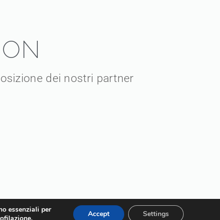
ION
posizione dei nostri partner
no essenziali per
Accept
Settings
ofilazione.