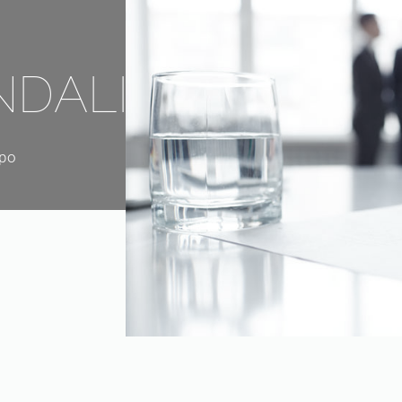
NDALI
mpo